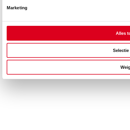
Marketing
Alles t
Selectie
Weig