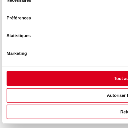
Nécessaires
du
consentement
Préférences
Statistiques
Marketing
Tout au
Autoriser l
Ref