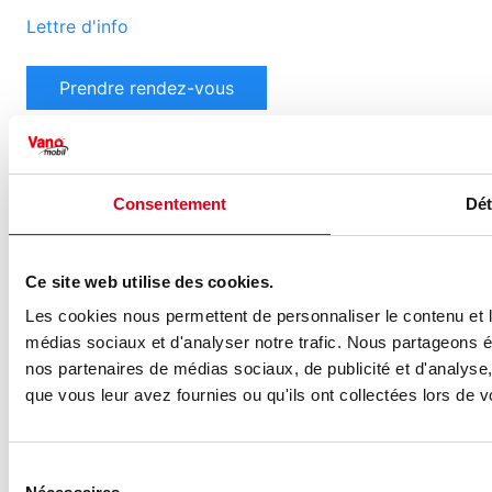
Lettre d'info
Prendre rendez-vous
Suivez-nous
Consentement
Dét
Ce site web utilise des cookies.
Les cookies nous permettent de personnaliser le contenu et le
© 2026 Vanomobil
médias sociaux et d'analyser notre trafic. Nous partageons ég
nos partenaires de médias sociaux, de publicité et d'analyse
Politique de Cookies et la vie privée
Site préféré:
que vous leur avez fournies ou qu'ils ont collectées lors de vo
Sélection